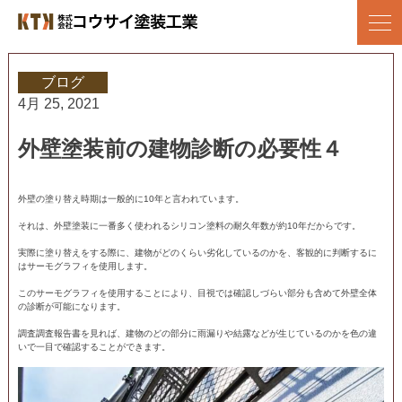
Skip
to
株式会社コウサイ塗装工業
地域に愛される塗装会社を目指して/上尾市の塗装店
content
ブログ
4月 25, 2021
外壁塗装前の建物診断の必要性４
外壁の塗り替え時期は一般的に10年と言われています。
それは、外壁塗装に一番多く使われるシリコン塗料の耐久年数が約10年だからです。
実際に塗り替えをする際に、建物がどのくらい劣化しているのかを、客観的に判断するに
はサーモグラフィを使用します。
このサーモグラフィを使用することにより、目視では確認しづらい部分も含めて外壁全体
の診断が可能になります。
調査調査報告書を見れば、建物のどの部分に雨漏りや結露などが生じているのかを色の違
いで一目で確認することができます。