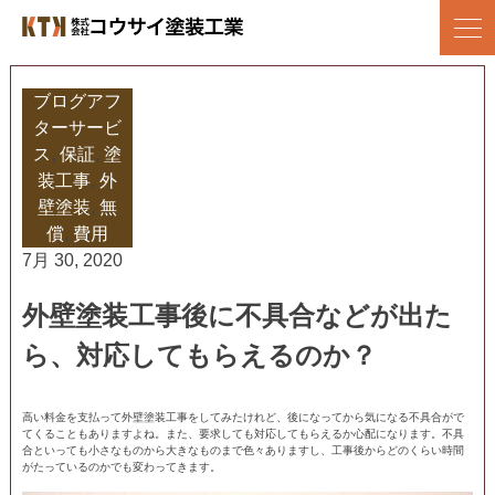
Skip
to
株式会社コウサイ塗装工業
地域に愛される塗装会社を目指して/上尾市の塗装店
content
ブログ
アフ
ターサービ
ス
,
保証
,
塗
装工事
,
外
壁塗装
,
無
償
,
費用
7月 30, 2020
外壁塗装工事後に不具合などが出た
ら、対応してもらえるのか？
高い料金を支払って外壁塗装工事をしてみたけれど、後になってから気になる不具合がで
てくることもありますよね。また、要求しても対応してもらえるか心配になります。不具
合といっても小さなものから大きなものまで色々ありますし、工事後からどのくらい時間
がたっているのかでも変わってきます。