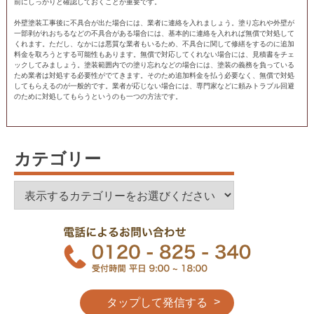
前にしっかりと確認しておくことが重要です。
外壁塗装工事後に不具合が出た場合には、業者に連絡を入れましょう。塗り忘れや外壁が
一部剥がれおちるなどの不具合がある場合には、基本的に連絡を入れれば無償で対処して
くれます。ただし、なかには悪質な業者もいるため、不具合に関して修繕をするのに追加
料金を取ろうとする可能性もあります。無償で対応してくれない場合には、見積書をチェ
ックしてみましょう。塗装範囲内での塗り忘れなどの場合には、塗装の義務を負っている
ため業者は対処する必要性がでてきます。そのため追加料金を払う必要なく、無償で対処
してもらえるのが一般的です。業者が応じない場合には、専門家などに頼みトラブル回避
のために対処してもらうというのも一つの方法です。
カテゴリー
カ
テ
ゴ
リ
ー
タップして発信する