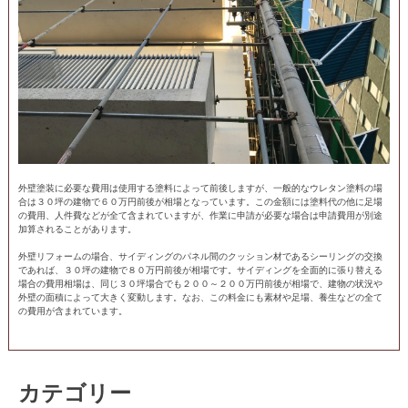
外壁塗装に必要な費用は使用する塗料によって前後しますが、一般的なウレタン塗料の場
合は３０坪の建物で６０万円前後が相場となっています。この金額には塗料代の他に足場
の費用、人件費などが全て含まれていますが、作業に申請が必要な場合は申請費用が別途
加算されることがあります。
外壁リフォームの場合、サイディングのパネル間のクッション材であるシーリングの交換
であれば、３０坪の建物で８０万円前後が相場です。サイディングを全面的に張り替える
場合の費用相場は、同じ３０坪場合でも２００～２００万円前後が相場で、建物の状況や
外壁の面積によって大きく変動します。なお、この料金にも素材や足場、養生などの全て
の費用が含まれています。
カテゴリー