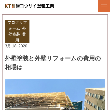
Skip
to
株式会社コウサイ塗装工業
地域に愛される塗装会社を目指して/上尾市の塗装店
content
ブログ
リフ
ォーム
,
外
壁塗装
,
費
用
3月 18, 2020
外壁塗装と外壁リフォームの費用の
相場は